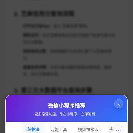
2. 芝麻信用分查询流程
打开支付宝App：
进入“芝麻信用”模块。
授权访问：
允许芝麻信用访问支付宝账户信息与部分社
交行为数据。
获取信用分数：
系统根据行为自动计算个人芝麻信用
分。
查看信用详情：
点击分数详细页查看信用构成、租赁
分、出行分等细分项。
3. 第三方大数据平台查询步骤
×
选择服务商：
注册登录如“白骑士风险中心”等第三方平
微信小程序推荐
台。
更多隐藏功能，尽在小程序，立即解锁！
授权采集信息：
上传授权文件或签订数据使用协议。
···
提交查询请求：
输入个人身份信息，系统自动整合多渠
综信查
万能工具
视频祛水印
头像圈