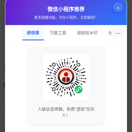
×
微信小程序推荐
更多隐藏功能，尽在小程序，立即解锁！
Whois查询
···
综信查
万能工具
视频祛水印
头像圈
SEO查询
相关网站
YunGouOS-聚合支付API系统始于...
293
哆啦宝|微信支付合作伙伴|支付宝合作伙伴...
人脉信息神器，免费"透视"任何
293
人！
云汇支付（广州）有限公司-互联网支付平台...