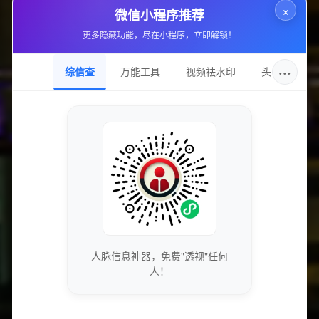
×
微信小程序推荐
Whois查询
更多隐藏功能，尽在小程序，立即解锁！
···
综信查
万能工具
视频祛水印
头像圈
SEO查询
相关网站
抖音业务粉丝dy24小时秒单|抖音业务低...
327
发卡网-发卡平台 - 发卡网平台-发卡网...
人脉信息神器，免费"透视"任何
291
人！
军师发卡网 - 虚拟数字商品在线自助发货...
273