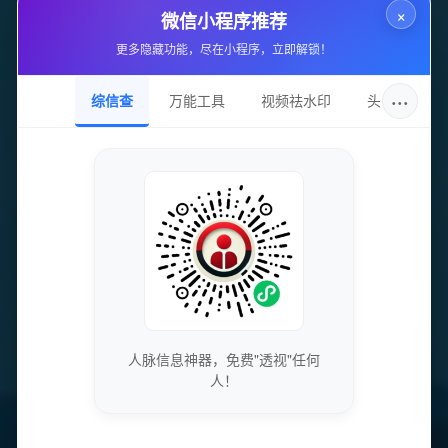
×
微信小程序推荐
Whois查询
更多隐藏功能，尽在小程序，立即解锁！
···
综信查
万能工具
视频祛水印
头像圈
SEO查询
相关网站
抖音业务粉丝dy24小时秒单|抖音业务低...
326
军师发卡网 - 虚拟数字商品在线自助发货...
人脉信息神器，免费"透视"任何
273
人！
玩具网,玩具批发,-做玩具就上玩具巴巴,...
245