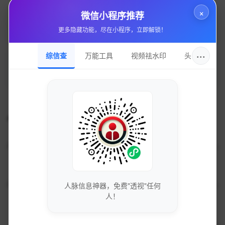
×
微信小程序推荐
更多隐藏功能，尽在小程序，立即解锁！
Whois查询
···
综信查
万能工具
视频祛水印
头像圈
SEO查询
相关网站
七七博客 - 小七资源论坛-更优质的资源...
419
小超资源网-劲爆游戏辅助网_我爱辅助网_...
人脉信息神器，免费"透视"任何
377
人！
图欧学习资源库...